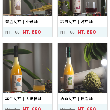
微醺森林│8°台東水果酒
白裏透紅｜有機米酒．蒸餾酒．梅酒
豐盛女神｜小米酒
高貴女神｜洛神酒
鐵伙精釀啤酒
日沐精釀啤酒
NT. 680
NT. 680
NT. 780
NT. 780
天甘良｜有機養生
究匠漬│有機發酵液．青梅精
各種包裝
提袋和提盒
率性女神｜太陽橙酒
清新女神｜釋迦酒
NT. 680
NT. 680
NT. 780
NT. 780