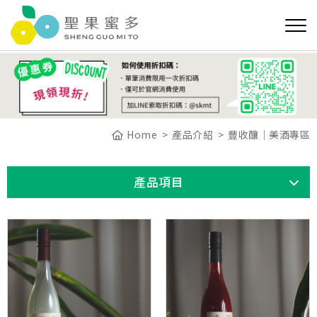
Home
產品介紹
豐收釀｜美酒專區
產品項目
食光集｜天然食品
白裏透紅│剝皮辣椒．木虌果飲．果乾
即飲發酵液（酵素飲）
豐收釀｜美酒專區
最美女神│11°台東水果酒