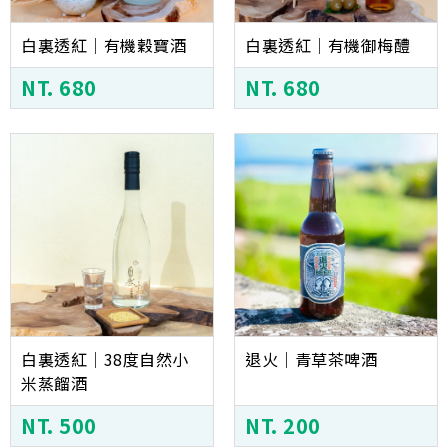
白裏透紅│有機穀寶酒
白裏透紅│有機御梅醴
NT. 680
NT. 680
白裏透紅│38度自然小
退火｜青草茶啤酒
米蒸餾酒
NT. 500
NT. 200