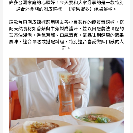
許多台灣家庭的心頭好！今天要和大家分享的是一款特別
適合外食族的剝皮辣椒—【聖果蜜多】絕袋鮮椒。
這款台東剝皮辣椒選用與友善小農契作的優質青辣椒，搭
配天然食材如香菇與牛蒡製成醬汁，並以自然農法冷壓的
苦茶油浸泡，香氣濃郁、口感清爽，能品味到健康的蔬果
風味，適合單吃或搭配料理，特別適合喜愛微辣口感的人
群。